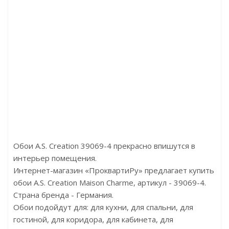
10968-04
Артикул:32428
Артикул:463453
778р
Цена:2800р
Цена:2800р
ртекс
Бренд:Marburg
Бренд:Rasch
оссия
Страна:Германия
Страна:Германия
6х10,05
Размер:0,53х10,05
Размер:0,53х10,05
Обои A.S. Creation 39069-4 прекрасно впишутся в
интерьер помещения.
Интернет-магазин «ПроквартиРу» предлагает купить
обои A.S. Creation Maison Charme, артикул - 39069-4.
Страна бренда - Германия.
Обои подойдут для: для кухни, для спальни, для
гостиной, для коридора, для кабинета, для