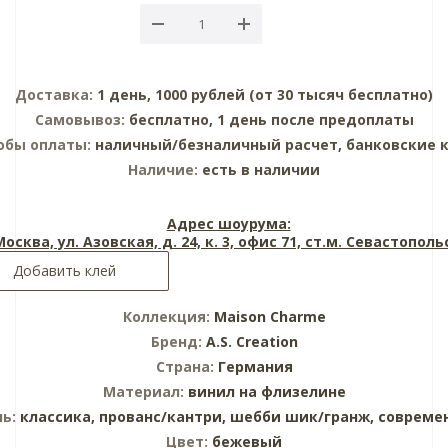
Доставка:
1 день, 1000 рублей (от 30 тысяч бесплатно)
Самовывоз:
бесплатно, 1 день после предоплаты
обы оплаты:
наличный/безналичный расчет, банковские 
Наличие:
есть в наличии
Адрес шоурума:
 Москва, ул. Азовская, д. 24, к. 3, офис 71, ст.м. Севастопол
Добавить клей
Коллекция:
Maison Charme
Бренд:
A.S. Creation
Страна:
Германия
Материал:
винил на флизелине
ль:
классика,
прованс/кантри,
шебби шик/гранж,
совреме
Цвет:
бежевый