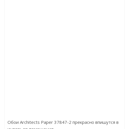
диго)
Артикул:P129-2800
Цена:3594.00р
Цена:
Бренд:Perfect
Бре
Страна:Россия
Стра
Размер:200х14х2800
Разме
Обои Architects Paper 37847-2 прекрасно впишутся в