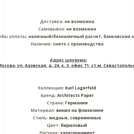
Доставка:
не возможна
Самовывоз:
не возможен
обы оплаты:
наличный/безналичный расчет, банковские 
Наличие:
снято с производства
Адрес шоурума:
 Москва, ул. Азовская, д. 24, к. 3, офис 71, ст.м. Севастопол
Коллекция:
Karl Lagerfeld
Бренд:
Architects Paper
Страна:
Германия
Материал:
винил на флизелине
Стиль:
модные,
современные
Цвет:
бирюзовый
Рисунок:
узор/орнамент