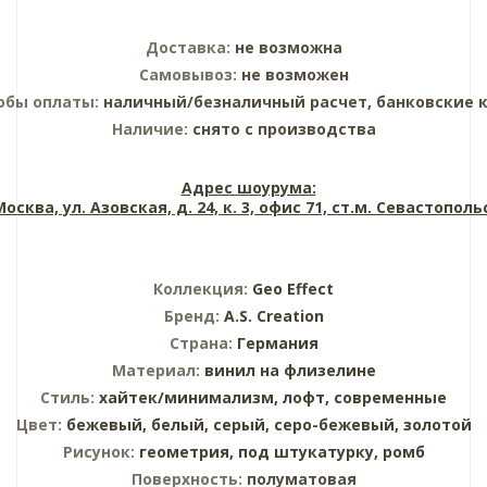
Доставка:
не возможна
Самовывоз:
не возможен
обы оплаты:
наличный/безналичный расчет, банковские 
Наличие:
снято с производства
Адрес шоурума:
 Москва, ул. Азовская, д. 24, к. 3, офис 71, ст.м. Севастопол
Коллекция:
Geo Effect
Бренд:
A.S. Creation
Страна:
Германия
Материал:
винил на флизелине
Стиль:
хайтек/минимализм,
лофт,
современные
Цвет:
бежевый,
белый,
серый,
серо-бежевый,
золотой
Рисунок:
геометрия,
под штукатурку,
ромб
Поверхность:
полуматовая