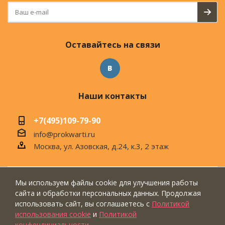
Оставайтесь на связи
Наши контакты
+7(495)109-79-90
info@prokwarti.ru
Москва, ул. Азовская, д.24, к.3, 2 этаж
Мы используем файлы cookie для улучшения работы
© 2026 Магазин современного интерьера
сайта и обработки персональных данных. Продолжая
"ПроКвартиРу"
использовать сайт, вы соглашаетесь с
Политикой
использования cookie
и
Политикой
конфендициальности
.