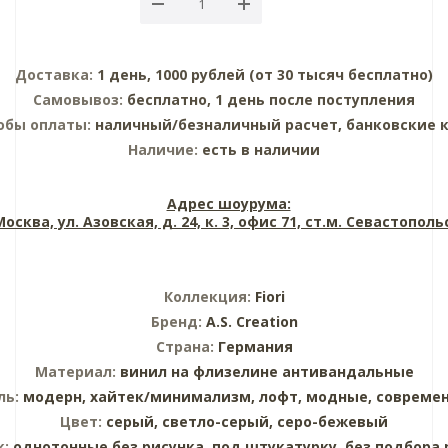
Доставка:
1 день, 1000 рублей (от 30 тысяч бесплатно)
Самовывоз:
бесплатно, 1 день после поступления
обы оплаты:
наличный/безналичный расчет, банковские 
Наличие:
есть в наличии
Адрес шоурума:
 Москва, ул. Азовская, д. 24, к. 3, офис 71, ст.м. Севастопол
Коллекция:
Fiori
Бренд:
A.S. Creation
Страна:
Германия
Материал:
винил на флизелине
антивандальные
ль:
модерн,
хайтек/минимализм,
лофт,
модные,
совреме
Цвет:
серый,
светло-серый,
серо-бежевый
к:
однотонные без рисунка,
под штукатурку,
без подбора 