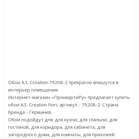
ул:Dimgrey Oak 14
Артикул:D80652 Либия натур
на:3050.00р/м2
Цена:3300.00р/м2
Бренд:Floor Factor
Бренд:Kronotex
Страна:Китай
Страна:Германия
азмер:1218х180х5
Размер:1375x188x12
Обои A.S. Creation 79208-2 прекрасно впишутся в
интерьер помещения.
Интернет-магазин «ПроквартиРу» предлагает купить
обои A.S. Creation Fiori, артикул - 79208-2. Страна
бренда - Германия.
Обои подойдут для: для кухни, для спальни, для
гостиной, для коридора, для кабинета, для
загородного дома, для комнаты, для прихожей.