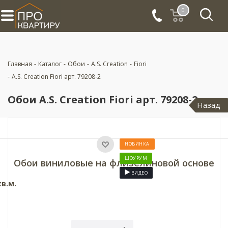
0
Главная
-
Каталог
-
Обои
-
A.S. Creation
-
Fiori
-
A.S. Creation Fiori арт. 79208-2
Обои A.S. Creation Fiori арт. 79208-2
Назад
НОВИНКА
ШОУРУМ
Обои виниловые на флизелиновой основе
ВИДЕО
кв.м.