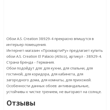
Цена:2448.00р/м2
Цен
Бренд:Floorwood
Б
Страна:Китай
Ст
Размер:1220х228х5
Разм
Обои A.S. Creation 38929-4 прекрасно впишутся в
интерьер помещения.
Интернет-магазин «ПроквартиРу» предлагает купить
обои A.S. Creation El Palacio (Attico), артикул - 38929-4.
Страна бренда - Германия.
Обои подойдут для: для кухни, для спальни, для
гостиной, для коридора, для кабинета, для
загородного дома, для комнаты, для прихожей.
Особенности данных обоев: антивандальные,
устойчивы к чистке трением, не выгорают на солнце.
Отзывы