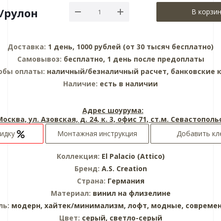
/рулон
В корзи
Доставка:
1 день, 1000 рублей (от 30 тысяч бесплатно)
Самовывоз:
бесплатно, 1 день после предоплаты
обы оплаты:
наличный/безналичный расчет, банковские 
Наличие:
есть в наличии
Адрес шоурума:
 Москва, ул. Азовская, д. 24, к. 3, офис 71, ст.м. Севастопол
кидку
Монтажная инструкция
Добавить кл
Коллекция:
El Palacio (Attico)
Бренд:
A.S. Creation
Страна:
Германия
Материал:
винил на флизелине
ль:
модерн,
хайтек/минимализм,
лофт,
модные,
совреме
Цвет:
серый,
светло-серый