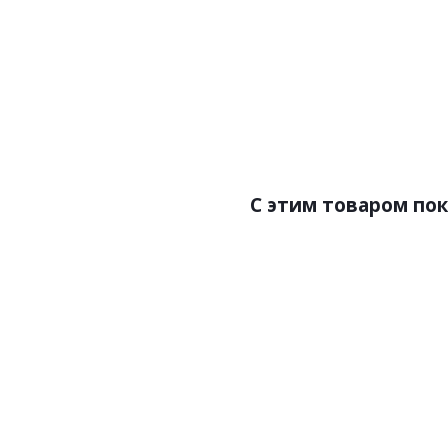
Цена:4650.00р
Бренд:Zambaiti Parati
Страна:Италия
Размер:0,53х10,05
C этим товаром по