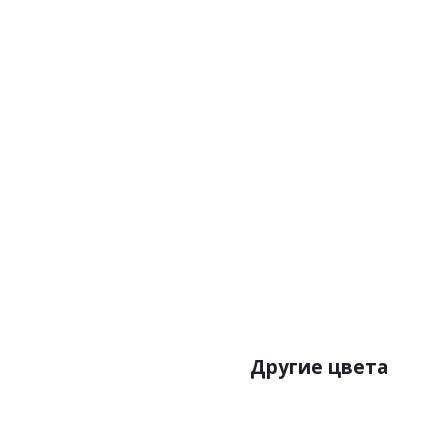
Артикул
Цена:
Бренд:A.S
Страна:
Размер:1
Другие цвета