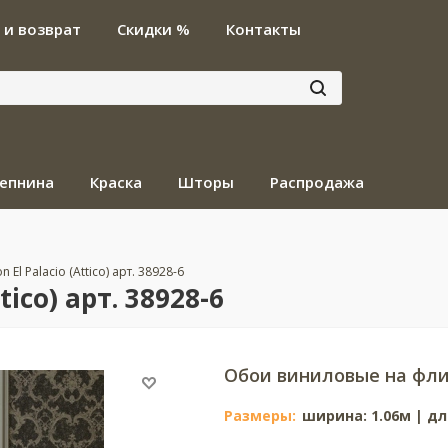
 и возврат
Скидки %
Контакты
епнина
Краска
Шторы
Распродажа
on El Palacio (Attico) арт. 38928-6
tico) арт. 38928-6
Обои виниловые на фли
Размеры:
ширина: 1.06м | дл