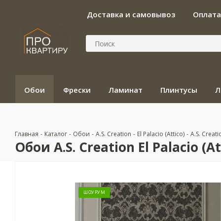
Доставка и самовывоз
Оплата
Обои
Фрески
Ламинат
Плинтусы
Л
Главная
-
Каталог
-
Обои
-
A.S. Creation
-
El Palacio (Attico)
-
A.S. Creati
Обои A.S. Creation El Palacio (At
ШОУРУМ