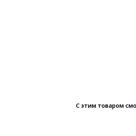
Артикул:ПВХ плитка PG934
Це
Ра
С этим товаром см