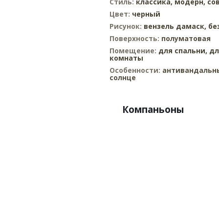
Стиль:
классика,
модерн,
со
Цвет:
черный
Рисунок:
вензель дамаск,
бе
Поверхность:
полуматовая
Помещение:
для спальни,
дл
комнаты
Особенности:
антивандальны
солнце
Компаньоны