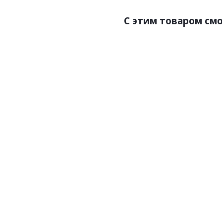
С этим товаром см
Артикул:CO1020
Арт