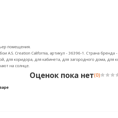
Цена:3650р
Ц
Бренд:Grandeco
Б
Страна:Бельгия
С
Размер:1,06х10,05
Р
рьер помещения.
A.S. Creation California, артикул - 36396-1. Страна бренда -
ной, для коридора, для кабинета, для загородного дома, для
рают на солнце.
Оценок пока нет
(0)
варе