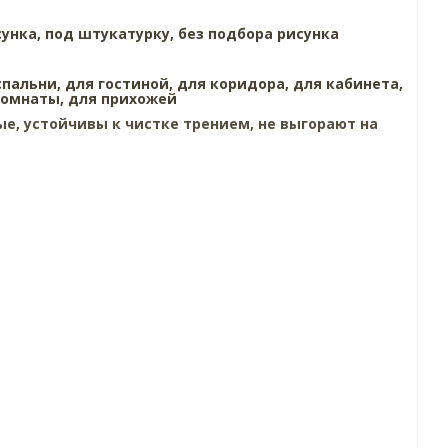
сунка,
под штукатурку,
без подбора рисунка
спальни,
для гостиной,
для коридора,
для кабинета,
комнаты,
для прихожей
е, устойчивы к чистке трением, не выгорают на