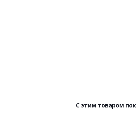
Артикул:Z57741
А
Цена:5900.00р
Ц
Бренд:Zambaiti Parati
Страна:Италия
Размер:0,53х10,05
Разм
C этим товаром по