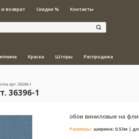
 и возврат
Скидки %
Контакты
епнина
Краска
Шторы
Распродажа
fornia арт. 36396-1
т. 36396-1
обои виниловые на фли
Размеры:
ширина: 0.53м | дл