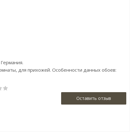
ена:9585р
Цена:8040р
Цена:4990р
ренд:Loymina
Бренд:York
Бренд:Aura
трана:Россия
Страна:Америка
Страна:Англи
азмер:1х10,05
Размер:0,68х8,20
Размер:0,53х10
 Германия.
 комнаты, для прихожей. Особенности данных обоев:
Оставить отзыв