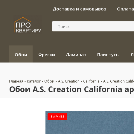
Доставка и самовывоз
Оплата
Обои
Фрески
Ламинат
Плинтусы
Л
Главная
-
Каталог
-
Обои
-
A.S. Creation
-
California
-
A.S. Creation Cali
Обои A.S. Creation California ар
В АРХИВЕ