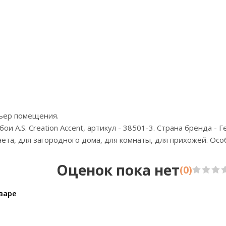
Артикул:498332
Цена:3960р
Бренд:Rasch
Страна:Германия
Размер:0,53х10,05
рьер помещения.
 A.S. Creation Accent, артикул - 38501-3. Страна бренда - Г
инета, для загородного дома, для комнаты, для прихожей. Ос
Оценок пока нет
(0)
варе