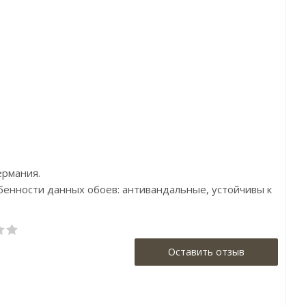
Артикул:HY1106
Артикул:ER8146
Цена:3999р
Цена:3490р
Бренд:Grandeco
Бренд:York
Страна:Бельгия
Страна:Америка
Размер:1,06х10,05
Размер:0.68x8.23
ермания.
обенности данных обоев: антивандальные, устойчивы к
Оставить отзыв