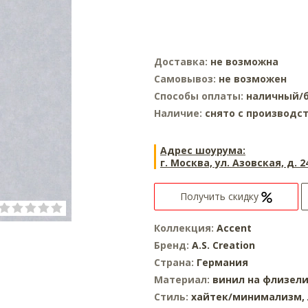
Доставка:
не возможна
Самовывоз:
не возможен
Способы оплаты:
наличный/б
Наличие:
снято с производс
Адрес шоурума:
г. Москва, ул. Азовская, д. 2
Получить скидку
Коллекция:
Accent
Бренд:
A.S. Creation
Страна:
Германия
Материал:
винил на флизел
Стиль:
хайтек/минимализм,