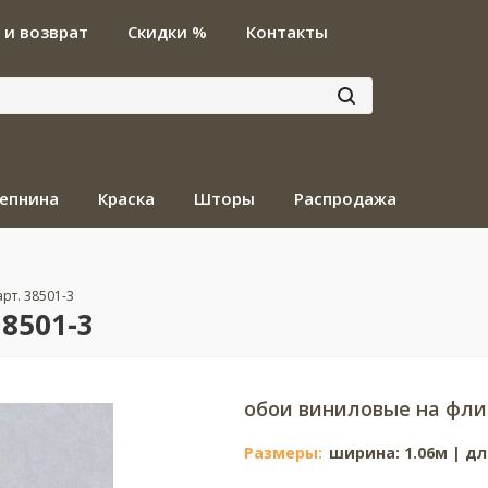
 и возврат
Скидки %
Контакты
епнина
Краска
Шторы
Распродажа
арт. 38501-3
38501-3
обои виниловые на фли
Размеры:
ширина: 1.06м | дл