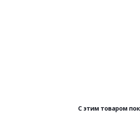
Артикул:Z90020
Арт
Цена:11700.00р
Цен
Бренд:Zambaiti Parati
Бренд
Страна:Италия
Ст
Размер:0,70х10,05
Раз
C этим товаром по