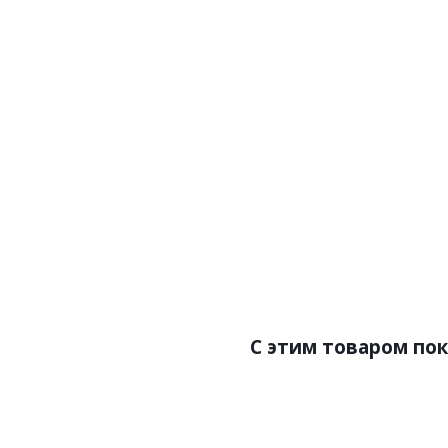
Артикул:Хьюстон (Housto
Цена:11600.00р
Бренд:BauTex
Страна:Россия
Размер:1,00x30,00
C этим товаром по