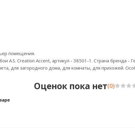
Цена:6360р
Ц
Бренд:Alessandro Allori
Б
Страна:Южная Корея
Ст
Размер:1,06х10
Ра
рьер помещения.
 A.S. Creation Accent, артикул - 38501-1. Страна бренда - Г
инета, для загородного дома, для комнаты, для прихожей. Ос
Оценок пока нет
(0)
варе