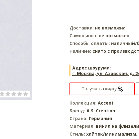
Доставка:
не возможна
Самовывоз:
не возможен
Способы оплаты:
наличный/б
Наличие:
снято с производс
Адрес шоурума:
г. Москва, ул. Азовская, д. 2
Получить скидку
Коллекция:
Accent
Бренд:
A.S. Creation
Страна:
Германия
Материал:
винил на флизел
Стиль:
хайтек/минимализм,