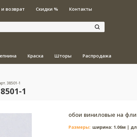
 и возврат
Скидки %
Контакты
епнина
Краска
Шторы
Распродажа
арт. 38501-1
38501-1
обои виниловые на фли
Размеры:
ширина: 1.06м | дл