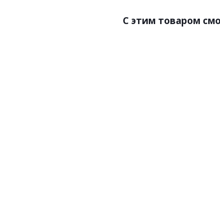
С этим товаром см
Артикул:R95014-1
Ар