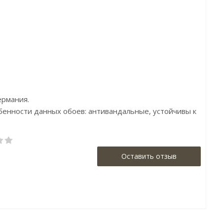
ена:4300р
Цена:4800р
Цена:4333р
ренд:Marburg
Бренд:Andrea Rossi
Бренд:Parato
рана:Германия
Страна:Южная Корея
Страна:Италия
змер:1,06х10,05
Размер:1,06х10
Размер:0,53 х 10,
ермания.
обенности данных обоев: антивандальные, устойчивы к
Оставить отзыв