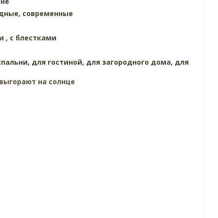
ине
дные,
современные
и ,
с блестками
спальни,
для гостиной,
для загородного дома,
для
выгорают на солнце