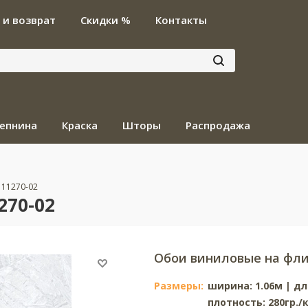
 и возврат
Скидки %
Контакты
епнина
Краска
Шторы
Распродажа
. 11270-02
270-02
Обои виниловые на фли
Размеры:
ширина: 1.06м | дл
плотность: 280гр./к