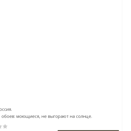
тикул:88937
Артикул:11328-07
Артикул:PH30
ена:2800р
Цена:3000р
Цена:3278
ренд:Marburg
Бренд:Артекс
Бренд:Grande
рана:Германия
Страна:Россия
Страна:Бельг
змер:0,53х10,05
Размер:1,06х10,05
Размер:0,53х10
оссия.
х обоев: моющиеся, не выгорают на солнце.