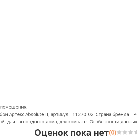
Артикул:W190123
Ар
Цена:6233р
Ц
Бренд:Wall up
Б
Страна:Россия
Ст
Размер:1,06х10,05
Ра
 помещения.
 Артекс Absolute II, артикул - 11270-02. Страна бренда - Р
ной, для загородного дома, для комнаты. Особенности данны
Оценок пока нет
(0)