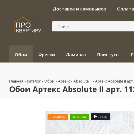
Доставка и самовывоз
Оплата
Обои
Фрески
Ламинат
Плинтусы
Л
Главная
-
Каталог
-
Обои
-
Артекс
-
Absolute II
-
Артекс Absolute II арт
Обои Артекс Absolute II арт. 11
НОВИНКА
ШОУРУМ
ВИДЕО