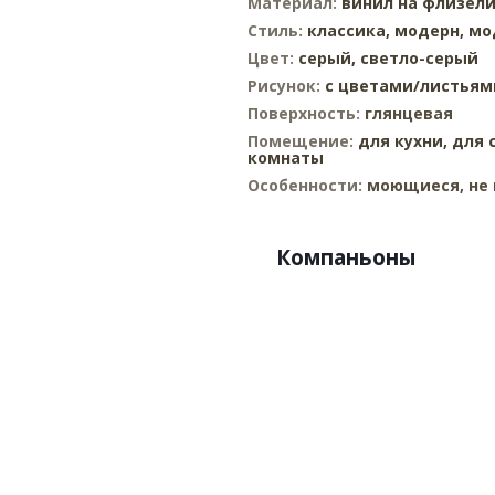
Материал:
винил на флизел
Стиль:
классика,
модерн,
мо
Цвет:
серый,
светло-серый
Рисунок:
с цветами/листьям
Поверхность:
глянцевая
Помещение:
для кухни,
для 
комнаты
Особенности:
моющиеся, не 
Компаньоны