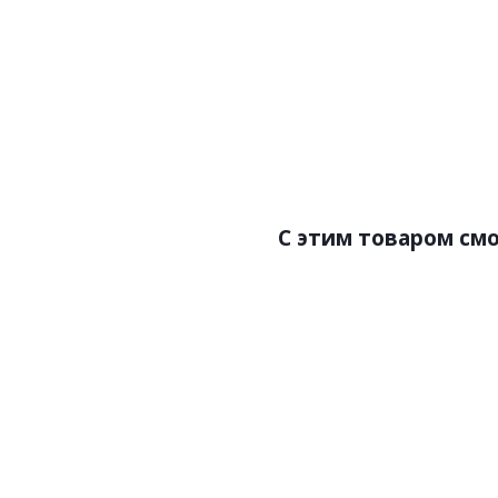
Артикул:NC62 Жансен
Цена:1197.00р/м2
Бренд:Kastamonu
Страна:Россия
Размер:1380х159х10
С этим товаром см