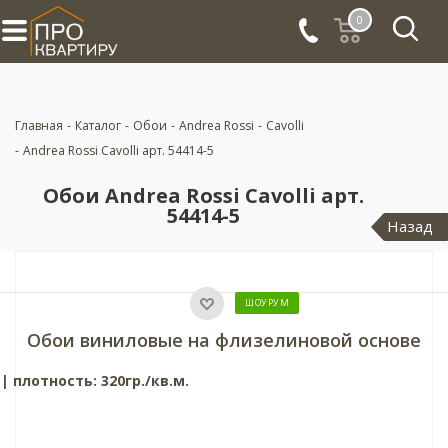
0
Главная
-
Каталог
-
Обои
-
Andrea Rossi
-
Cavolli
-
Andrea Rossi Cavolli арт. 54414-5
Обои Andrea Rossi Cavolli арт.
54414-5
Назад
ШОУРУМ
Обои виниловые на флизелиновой основе
|
плотность: 320гр./кв.м.