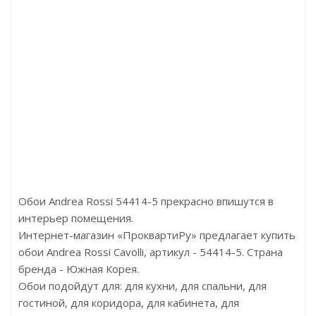
01 Дуб Андалусия 4мм.
Артикул:AD410
Арти
:2000.00р/м2
Цена:1033.00р
Це
ренд:Floor4me
Бренд:Perfect
Бр
ана:Узбекистан
Страна:Китай
С
мер:1220х183х4
Размер:50х22х2440
Раз
Обои Andrea Rossi 54414-5 прекрасно впишутся в
интерьер помещения.
Интернет-магазин «ПроквартиРу» предлагает купить
обои Andrea Rossi Cavolli, артикул - 54414-5. Страна
бренда - Южная Корея.
Обои подойдут для: для кухни, для спальни, для
гостиной, для коридора, для кабинета, для