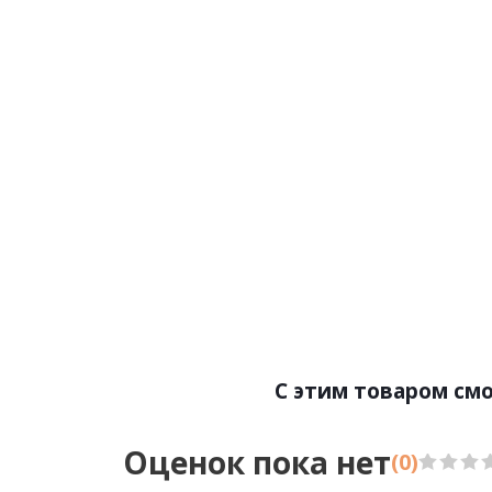
Артикул:Base 5500i
А
Цена:1749.00р
Бренд:Ultrawood
Страна:Китай
Размер:138х18х2000
С этим товаром см
Оценок пока нет
(0)