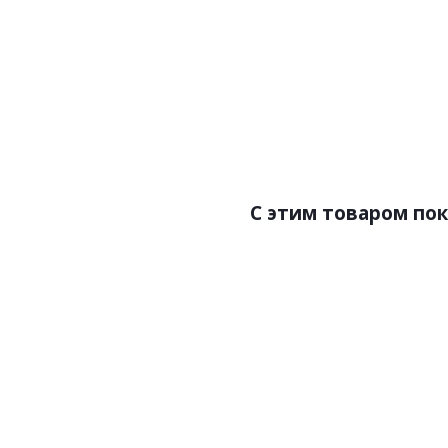
Цена:466р
Цен
Бренд:Perfect
Брен
Страна:Россия
Стра
Размер:20х19х2000
Размер
C этим товаром по