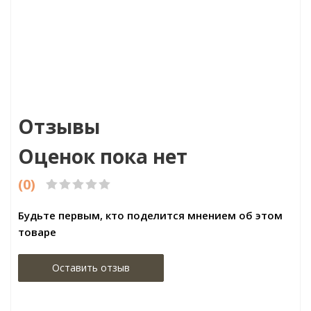
00р
Цена:472.00р
Цена:1197.00р/м2
MC
Бренд:Perfect
Бренд:Kastamonu
ьгия
Страна:Россия
Страна:Россия
х2000
Размер:50х15х2000
Размер:1380х159х10
Отзывы
Оценок пока нет
(0)
Будьте первым, кто поделится мнением об этом
товаре
Оставить отзыв