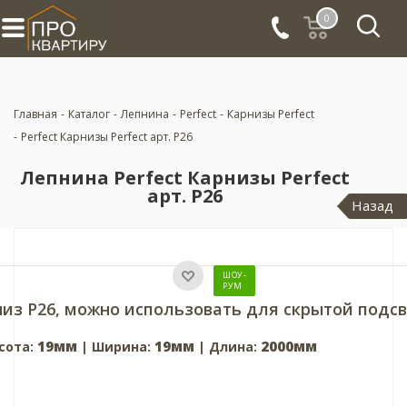
0
Главная
-
Каталог
-
Лепнина
-
Perfect
-
Карнизы Perfect
-
Perfect Карнизы Perfect арт. P26
Лепнина Perfect Карнизы Perfect
арт. P26
Назад
ШОУ-
РУМ
из P26, можно использовать для скрытой подс
19мм
19мм
2000мм
сота:
| Ширина:
| Длина: