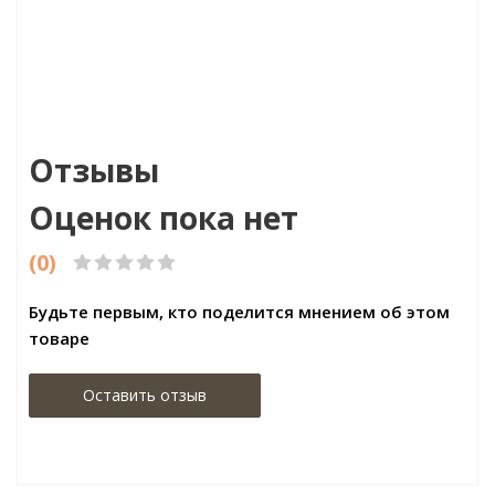
ood
Бренд:Hiwood
Бре
рея
Страна:Корея
Стра
,5х2700
Размер:43,3х12х2700
Разме
Отзывы
Оценок пока нет
(0)
Будьте первым, кто поделится мнением об этом
товаре
Оставить отзыв