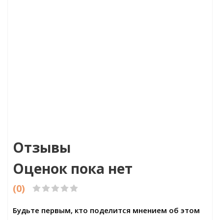
ламинат 16804 Оak Indigo (Дуб Индиго)
Артикул
Цена:3132.00р/м2
Ц
Бренд:Evofloor
Страна:Австрия
Размер:1120х184х4,2
Отзывы
Оценок пока нет
(0)
Будьте первым, кто поделится мнением об этом