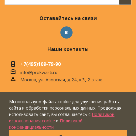
Оставайтесь на связи
Наши контакты
+7(495)109-79-90
info@prokwarti.ru
Москва, ул. Азовская, д.24, к.3, 2 этаж
Мы используем файлы cookie для улучшения работы
© 2026 Магазин современного интерьера
сайта и обработки персональных данных. Продолжая
"ПроКвартиРу"
использовать сайт, вы соглашаетесь с
Политикой
использования cookie
и
Политикой
конфендициальности
.