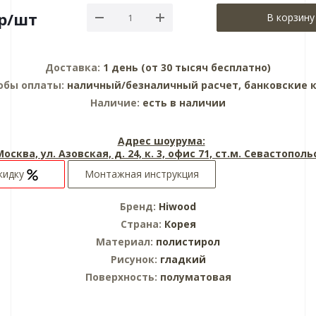
р
/шт
В корзину
Доставка:
1 день (от 30 тысяч бесплатно)
обы оплаты:
наличный/безналичный расчет, банковские 
Наличие:
есть в наличии
Адрес шоурума:
 Москва, ул. Азовская, д. 24, к. 3, офис 71, ст.м. Севастопол
кидку
Монтажная инструкция
Бренд:
Hiwood
Страна:
Корея
Материал:
полистирол
Рисунок:
гладкий
Поверхность:
полуматовая