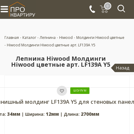
0
Главная
-
Каталог
-
Лепнина
-
Hiwood
-
Молдинги Hiwood цветные
-
Hiwood Молдинги Hiwood цветные арт. LF139A Y5
Лепнина Hiwood Молдинги
Hiwood цветные арт. LF139A Y5
Назад
ШОУРУМ
нишный молдинг LF139A Y5 для стеновых пане
34мм
12мм
2700мм
та:
| Ширина:
| Длина: