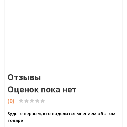
 Fix, 100мл.
Артикул:B3008
Артикул:8105 Д
Цена:8854.00р
Цена:1301.
Бренд:Perfect
Бренд:Floo
Страна:Китай
Страна:К
Размер:710х45
Размер:1220
Отзывы
Оценок пока нет
(0)
Будьте первым, кто поделится мнением об этом
товаре