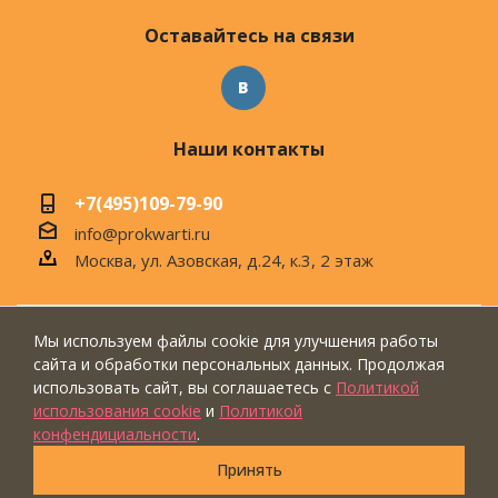
Оставайтесь на связи
Наши контакты
+7(495)109-79-90
info@prokwarti.ru
Москва, ул. Азовская, д.24, к.3, 2 этаж
Мы используем файлы cookie для улучшения работы
© 2026 Магазин современного интерьера
сайта и обработки персональных данных. Продолжая
"ПроКвартиРу"
использовать сайт, вы соглашаетесь с
Политикой
использования cookie
и
Политикой
конфендициальности
.
Принять