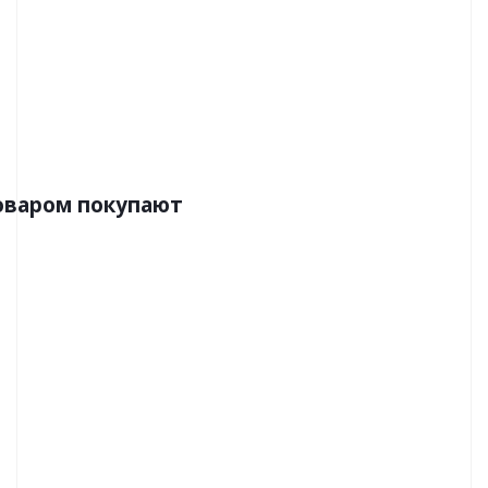
Цена:1421р
Бренд:Европласт
Страна:Россия
Размер:26х17х2000
оваром покупают