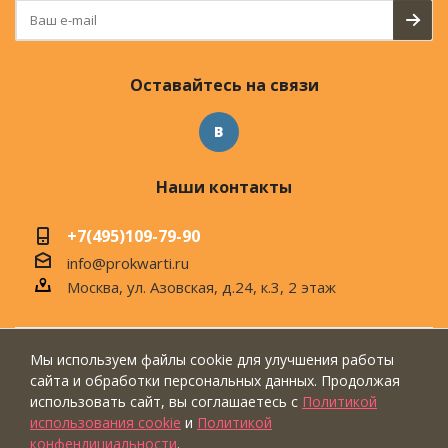
Оставайтесь на связи
Наши контакты
+7(495)109-79-90
info@prokwarti.ru
Москва, ул. Азовская, д.24, к.3, 2 этаж
Мы используем файлы cookie для улучшения работы
© 2026 Магазин современного интерьера
сайта и обработки персональных данных. Продолжая
"ПроКвартиРу"
использовать сайт, вы соглашаетесь с
Политикой
использования cookie
и
Политикой
конфендициальности
.