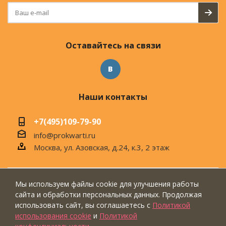
Оставайтесь на связи
Наши контакты
+7(495)109-79-90
info@prokwarti.ru
Москва, ул. Азовская, д.24, к.3, 2 этаж
Мы используем файлы cookie для улучшения работы
© 2026 Магазин современного интерьера
сайта и обработки персональных данных. Продолжая
"ПроКвартиРу"
использовать сайт, вы соглашаетесь с
Политикой
использования cookie
и
Политикой