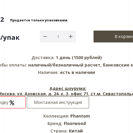
2
Продается только упаковками.
р
/упак
В корзин
Доставка:
1 день (1500 рублей)
обы оплаты:
наличный/безналичный расчет, банковские 
Наличие:
есть в наличии
Адрес шоурума:
 Москва, ул. Азовская, д. 24, к. 3, офис 71, ст.м. Севастопол
кидку
Монтажная инструкция
Коллекция:
Phantom
Бренд:
Floorwood
Страна:
Китай