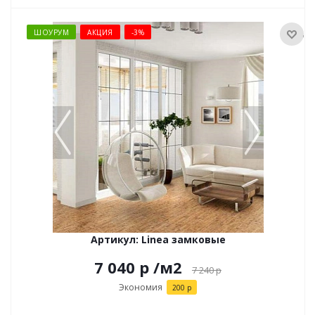
ШОУРУМ
АКЦИЯ
-3%
Артикул: Linea замковые
7 040 р
/м2
7 240
р
Экономия
200 р