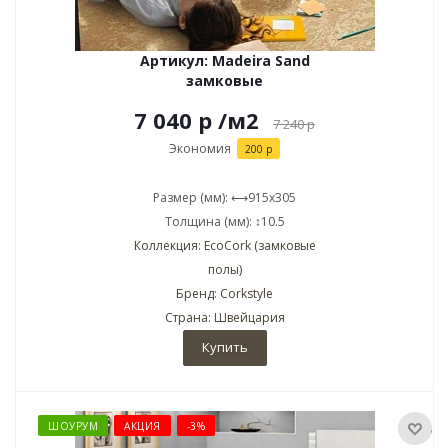
Артикул: Madeira Sand
замковые
7 040 р
/м2
7 240
р
Экономия
200 р
Размер (мм): ⟷915x305
Толщина (мм): ↕10.5
Коллекция: EcoCork (замковые
полы)
Бренд: Corkstyle
Страна: Швейцария
Купить
ШОУРУМ
АКЦИЯ
-3%