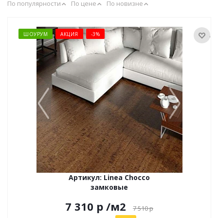
По популярности
По цене
По новизне
ШОУРУМ
АКЦИЯ
-3%
Артикул: Linea Chocco
замковые
7 310 р
/м2
7 510
р