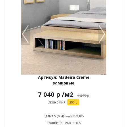
Артикул: Madeira Creme
замковые
7 040 р
/м2
7 240
р
Экономия
200 р
Размер (мм): ⟷915x305
Толщина (мм): ↕10.5