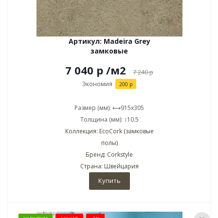
Артикул: Madeira Grey
замковые
7 040 р
/м2
7 240
р
Экономия
200 р
Размер (мм): ⟷915x305
Толщина (мм): ↕10.5
Коллекция: EcoCork (замковые
полы)
Бренд: Corkstyle
Страна: Швейцария
Купить