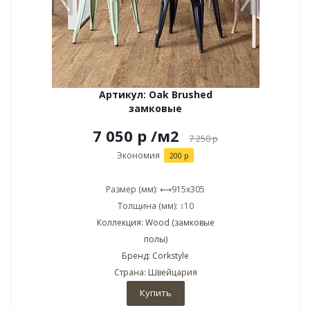
Артикул: Oak Brushed
замковые
7 050 р
/м2
7 250
р
Экономия
200 р
Размер (мм): ⟷915x305
Толщина (мм): ↕10
Коллекция: Wood (замковые
полы)
Бренд: Corkstyle
Страна: Швейцария
Купить