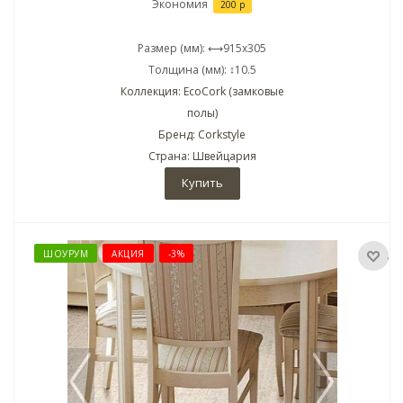
Экономия
200 р
Размер (мм): ⟷915x305
Толщина (мм): ↕10.5
Коллекция: EcoCork (замковые
полы)
Бренд: Corkstyle
Страна: Швейцария
Купить
ШОУРУМ
АКЦИЯ
-3%