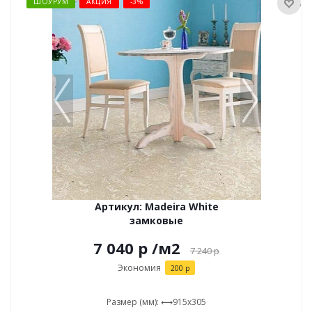
ШОУРУМ
АКЦИЯ
-3%
Артикул: Madeira White
замковые
7 040 р
/м2
7 240
р
Экономия
200 р
Размер (мм): ⟷915x305