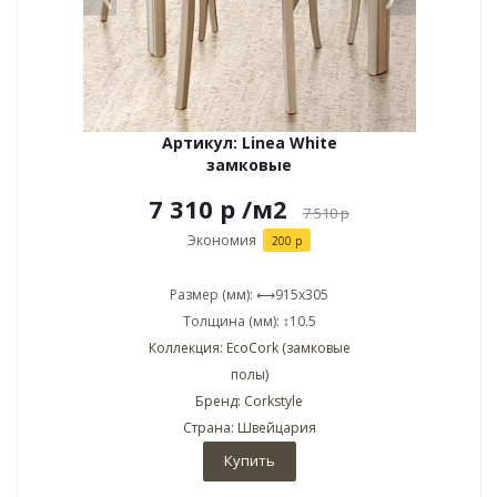
Артикул: Linea White
замковые
7 310 р
/м2
7 510
р
Экономия
200 р
Размер (мм): ⟷915x305
Толщина (мм): ↕10.5
Коллекция: EcoCork (замковые
полы)
Бренд: Corkstyle
Страна: Швейцария
Купить