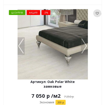
ШОУРУМ
АКЦИЯ
-3%
Артикул: Oak Polar White
замковые
7 050 р
/м2
7 250
р
Экономия
200 р