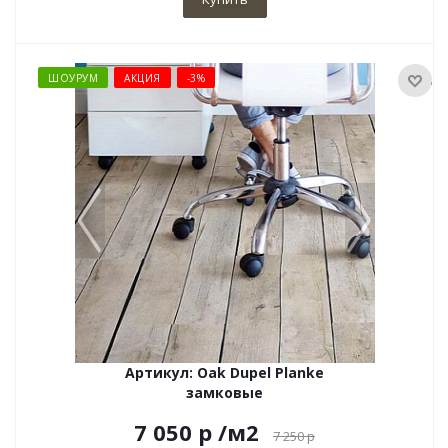
ШОУРУМ
АКЦИЯ
-3%
Артикул: Oak Dupel Planke
замковые
7 050 р
/м2
7 250
р