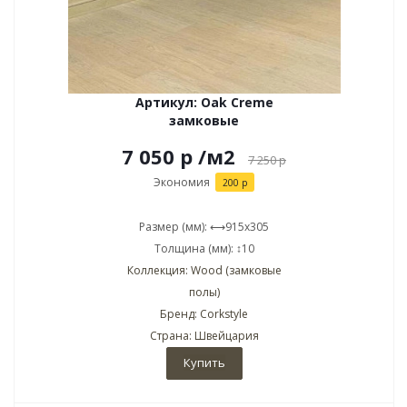
Артикул: Oak Creme
замковые
7 050 р
/м2
7 250
р
Экономия
200 р
Размер (мм): ⟷915x305
Толщина (мм): ↕10
Коллекция: Wood (замковые
полы)
Бренд: Corkstyle
Страна: Швейцария
Купить