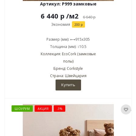
Артикул: P999 замковые
6 440 р
/м2
6 640
р
Экономия
200 р
Размер (мм): ⟷915x305
Толщина (мм): ↕10.5
Коллекция: EcoCork (замковые
полы)
Бренд: Corkstyle
Страна: Швейцария
Купить
ШОУРУМ
АКЦИЯ
-3%