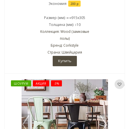
Экономия
200 р
Размер (мм): ⟷915x305
Толщина (мм): ↕10
Коллекция: Wood (замковые
полы)
Бренд: Corkstyle
Страна: Швейцария
Купить
ШОУРУМ
АКЦИЯ
-3%