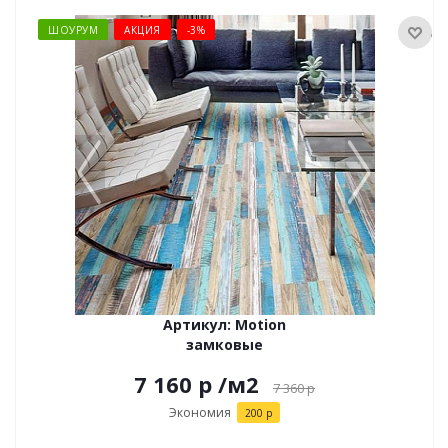
ШОУРУМ
АКЦИЯ
-3%
Артикул: Motion
замковые
7 160 р
/м2
7 360
р
Экономия
200 р