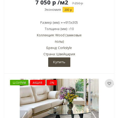
7 050 р
/м2
7 250
р
Экономия
200 р
Размер (мм): ⟷915x305
Толщина (мм): ↕10
Коллекция: Wood (замковые
полы)
Бренд: Corkstyle
Страна: Швейцария
Купить
ШОУРУМ
АКЦИЯ
-3%