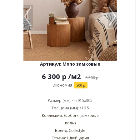
Артикул: Mono замковые
6 300 р
/м2
6 500
р
Экономия
200 р
Размер (мм): ⟷915x305
Толщина (мм): ↕10.5
Коллекция: EcoCork (замковые
полы)
Бренд: Corkstyle
Страна: Швейцария