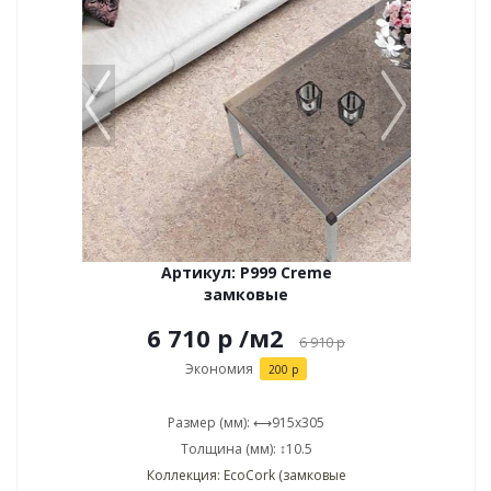
Артикул: P999 Creme
замковые
6 710 р
/м2
6 910
р
Экономия
200 р
Размер (мм): ⟷915x305
Толщина (мм): ↕10.5
Коллекция: EcoCork (замковые