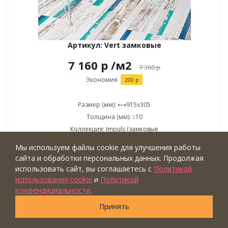
Артикул: Vert замковые
7 160 р
/м2
7 360
р
Экономия
200 р
Размер (мм): ⟷915x305
Толщина (мм): ↕10
Коллекция: Impuls (замковые
полы)
Мы используем файлы cookie для улучшения работы
Бренд: Corkstyle
сайта и обработки персональных данных. Продолжая
Страна: Швейцария
использовать сайт, вы соглашаетесь с
Политикой
использования cookie
и
Политикой
Купить
конфендициальности
.
Принять
ШОУРУМ
АКЦИЯ
-3%