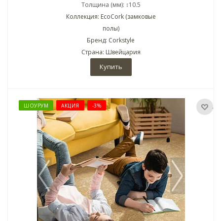
Толщина (мм): ↕10.5
Коллекция: EcoCork (замковые
полы)
Бренд: Corkstyle
Страна: Швейцария
Купить
ШОУРУМ
АКЦИЯ
-3%