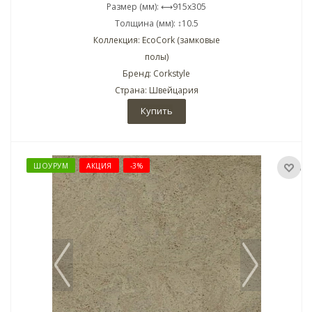
Размер (мм): ⟷915x305
Толщина (мм): ↕10.5
Коллекция: EcoCork (замковые
полы)
Бренд: Corkstyle
Страна: Швейцария
Купить
ШОУРУМ
АКЦИЯ
-3%