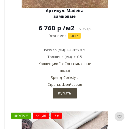
Артикул: Madeira
замковые
6 760 р
/м2
6 960
р
Экономия
200 р
Размер (мм): ⟷915x305
Толщина (мм): ↕10.5
Коллекция: EcoCork (замковые
полы)
Бренд: Corkstyle
Страна: Швейцария
Купить
ШОУРУМ
АКЦИЯ
-3%