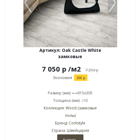
Артикул: Oak Castle White
замковые
7 050 р
/м2
7 250
р
Экономия
200 р
Размер (мм): ⟷915x305
Толщина (мм): ↕10
Коллекция: Wood (замковые
полы)
Бренд: Corkstyle
Страна: Швейцария
Купить